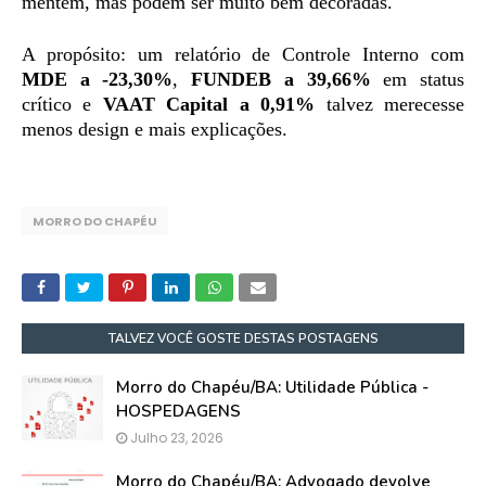
mentem, mas podem ser muito bem decoradas.
A propósito: um relatório de Controle Interno com
MDE a -23,30%
,
FUNDEB a 39,66%
em status
crítico e
VAAT Capital a 0,91%
talvez merecesse
menos design e mais explicações.
MORRO DO CHAPÉU
TALVEZ VOCÊ GOSTE DESTAS POSTAGENS
Morro do Chapéu/BA: Utilidade Pública -
HOSPEDAGENS
Julho 23, 2026
Morro do Chapéu/BA: Advogado devolve