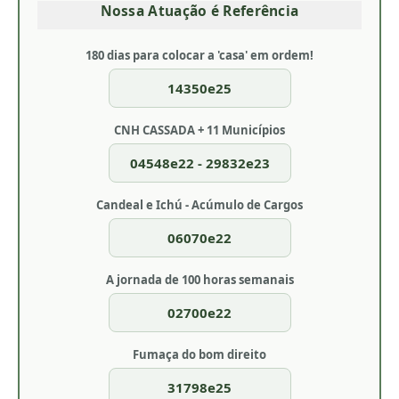
Nossa Atuação é Referência
180 dias para colocar a 'casa' em ordem!
14350e25
CNH CASSADA + 11 Municípios
04548e22 - 29832e23
Candeal e Ichú - Acúmulo de Cargos
06070e22
A jornada de 100 horas semanais
02700e22
Fumaça do bom direito
31798e25