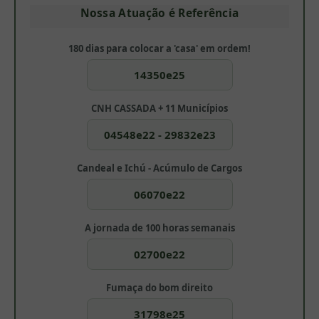
Nossa Atuação é Referência
180 dias para colocar a 'casa' em ordem!
14350e25
CNH CASSADA + 11 Municípios
04548e22 - 29832e23
Candeal e Ichú - Acúmulo de Cargos
06070e22
A jornada de 100 horas semanais
02700e22
Fumaça do bom direito
31798e25