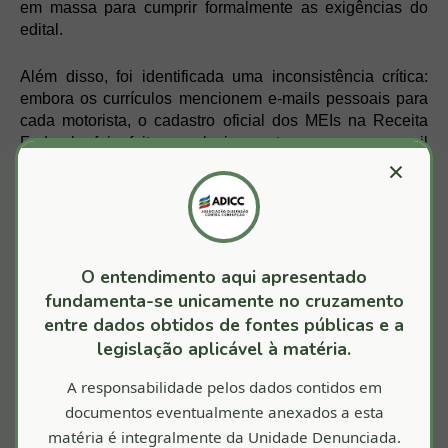
em massa para cumprir formalmente as exigências do
edital.
Além disso, foi identificada uma inconsistência crítica:
embora os currículos mencionem e-mails pessoais para
cada motorista, o cadastro oficial dos MEIs na Receita
Federal foi feito exclusivamente com o e-mail
×
centralizador ligado ao contador. Essa manobra oculta a
real independência dos prestadores e fortalece a tese de
uma operação coordenada para burlar a fiscalização e
direcionar 100% das rotas rurais, que representam a
maior parte da demanda, para um grupo controlado.
O entendimento aqui apresentado
fundamenta-se unicamente no cruzamento
entre dados obtidos de fontes públicas e a
legislação aplicável à matéria.
SANTALUZ
A responsabilidade pelos dados contidos em
documentos eventualmente anexados a esta
matéria é integralmente da Unidade Denunciada.