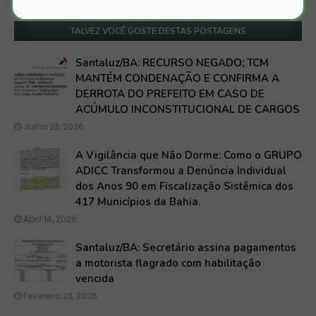
TALVEZ VOCÊ GOSTE DESTAS POSTAGENS
Santaluz/BA: RECURSO NEGADO; TCM
MANTÉM CONDENAÇÃO E CONFIRMA A
DERROTA DO PREFEITO EM CASO DE
ACÚMULO INCONSTITUCIONAL DE CARGOS
Julho 23, 2026
A Vigilância que Não Dorme: Como o GRUPO
ADICC Transformou a Denúncia Individual
dos Anos 90 em Fiscalização Sistêmica dos
417 Municípios da Bahia.
Abril 14, 2026
Santaluz/BA: Secretário assina pagamentos
a motorista flagrado com habilitação
vencida
Fevereiro 23, 2026