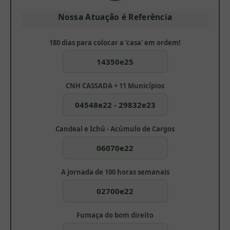
Nossa Atuação é Referência
180 dias para colocar a 'casa' em ordem!
14350e25
CNH CASSADA + 11 Municípios
04548e22 - 29832e23
Candeal e Ichú - Acúmulo de Cargos
06070e22
A jornada de 100 horas semanais
02700e22
Fumaça do bom direito