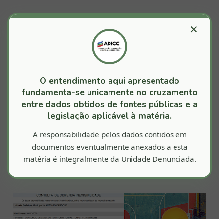
DISPENSA INEXIGIBILIDADE.
×
Contratação de Empresa Especializada para prestação
de serviços de Engenharia, visando a Construção de
Quadra Poliesportiva 14KM x 27M. Na localidade de
CABORONGA, Zona Rural do Município de Antônio Cardoso.
O entendimento aqui apresentado
Valor R$
99.513.300,00
fundamenta-se unicamente no cruzamento
entre dados obtidos de fontes públicas e a
(Noventa e nove milhões, quinhentos e treze mil e trezentos
legislação aplicável à matéria.
reais);
A responsabilidade pelos dados contidos em
Achamos que poderia haver superfaturamento ou algum erro de
documentos eventualmente anexados a esta
lançamento, mas ao analisar cuidadosamente o objeto da
matéria é integralmente da Unidade Denunciada.
contratação a referida quadra possui 14 KM.
Será de concreto, Ouro, Prata ou Bronze?