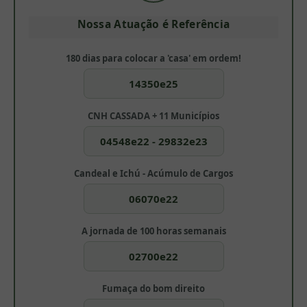
Nossa Atuação é Referência
180 dias para colocar a 'casa' em ordem!
14350e25
CNH CASSADA + 11 Municípios
04548e22 - 29832e23
Candeal e Ichú - Acúmulo de Cargos
06070e22
A jornada de 100 horas semanais
02700e22
Fumaça do bom direito