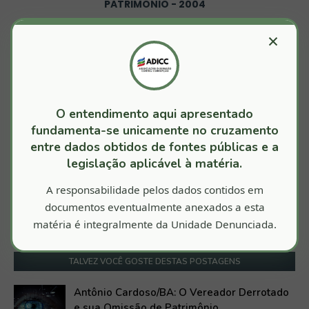
PATRIMONIO - 2004
PATRIMONIO - 2012
×
PATRIMONIO - 2016
PATRIMONIO - 2020
TCM - 2017
O entendimento aqui apresentado
TCM - 2018
fundamenta-se unicamente no cruzamento
TCM - 2019
entre dados obtidos de fontes públicas e a
TCM - 2020
legislação aplicável à matéria.
ANTÔNIO CARDOSO
A responsabilidade pelos dados contidos em
documentos eventualmente anexados a esta
matéria é integralmente da Unidade Denunciada.
TALVEZ VOCÊ GOSTE DESTAS POSTAGENS
Antônio Cardoso/BA: O Vereador Derrotado
e sua Omissão de Patrimônio.