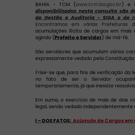
BAHIA - TCM (
www.tcm.ba.gov.br
) e 
disponibilizados nesta consulta são d
de Gestão e Auditoria - SIGA e de r
Encontramos em várias Prefeituras
acumulações ilícita de cargos em mais 
agindo (
Prefeito e Servidor
) de má-fé.
São servidores que acumulam vários carg
expressamente vedado pela Constituição 
Frise-se que, para fins de verificação da 
no fato de ser o Servidor ocupant
temporariamente, já que inexiste ressalva
Em suma, o exercício de mais de dois c
legal, sendo vedado independentemente d
I – DOS FATOS:
Acúmulo de Cargos em