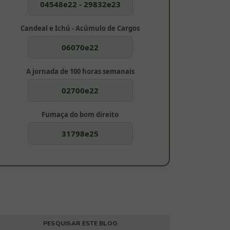
04548e22 - 29832e23
Candeal e Ichú - Acúmulo de Cargos
06070e22
A jornada de 100 horas semanais
02700e22
Fumaça do bom direito
31798e25
PESQUISAR ESTE BLOG