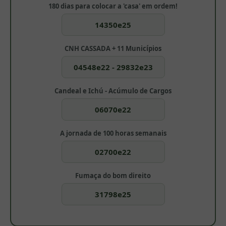
180 dias para colocar a 'casa' em ordem!
14350e25
CNH CASSADA + 11 Municípios
04548e22 - 29832e23
Candeal e Ichú - Acúmulo de Cargos
06070e22
A jornada de 100 horas semanais
02700e22
Fumaça do bom direito
31798e25