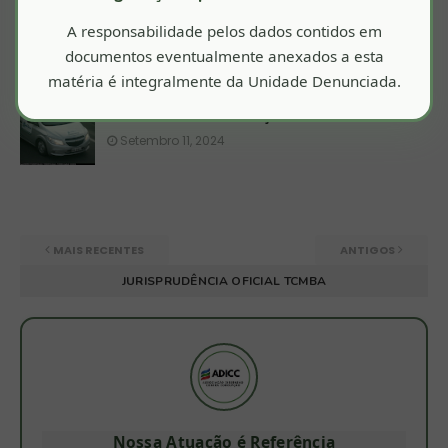
A responsabilidade pelos dados contidos em
Mundo Novo/BA: Infrações - PJY6517
documentos eventualmente anexados a esta
Setembro 11, 2024
matéria é integralmente da Unidade Denunciada.
Mundo Novo/BA: Infrações - PKG5701
Setembro 11, 2024
MAIS RECENTES
ANTIGOS
JURISPRUDÊNCIA OFICIAL TCMBA
Nossa Atuação é Referência