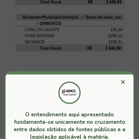
MULTAS - MUNDO NOVO
MUNDO NOVO
×
TALVEZ VOCÊ GOSTE DESTAS POSTAGENS
O entendimento aqui apresentado
fundamenta-se unicamente no cruzamento
Mundo Novo/BA: Dirigir Segurando Telefone
entre dados obtidos de fontes públicas e a
Celular - Infrações PKF5981
legislação aplicável à matéria.
Setembro 11, 2024