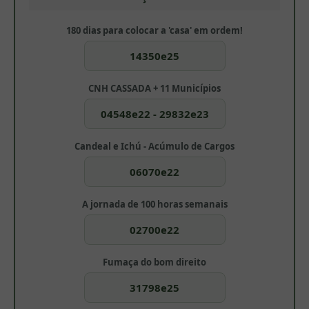
180 dias para colocar a 'casa' em ordem!
14350e25
CNH CASSADA + 11 Municípios
04548e22 - 29832e23
Candeal e Ichú - Acúmulo de Cargos
06070e22
A jornada de 100 horas semanais
02700e22
Fumaça do bom direito
31798e25