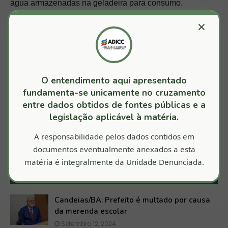
água armazenadas na geladeira para consumo.
×
O Ministério Público de Contas, por meio da procuradora
Camila Vasquez, se manifestou pela procedência dos
achados elencados e sugeriu a determinação de um
prazo para a entidade apresentar plano de ação para
solucionar o estado geral encontrado no serviço de
O entendimento aqui apresentado
alimentação escolar do município.
fundamenta-se unicamente no cruzamento
entre dados obtidos de fontes públicas e a
legislação aplicável à matéria.
CANDEIAS
A responsabilidade pelos dados contidos em
documentos eventualmente anexados a esta
matéria é integralmente da Unidade Denunciada.
TALVEZ VOCÊ GOSTE DESTAS POSTAGENS
Candeias/BA: Prefeito é multado por causa
da merenda escolar
Setembro 12, 2024