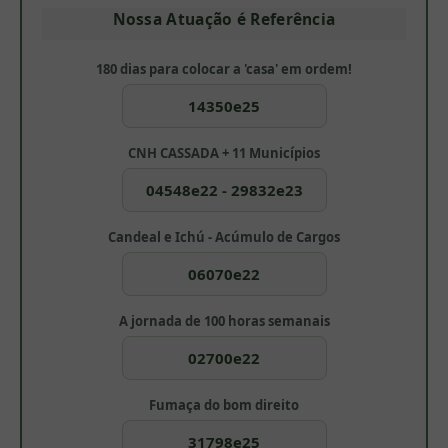
Nossa Atuação é Referência
180 dias para colocar a 'casa' em ordem!
14350e25
CNH CASSADA + 11 Municípios
04548e22 - 29832e23
Candeal e Ichú - Acúmulo de Cargos
06070e22
A jornada de 100 horas semanais
02700e22
Fumaça do bom direito
31798e25