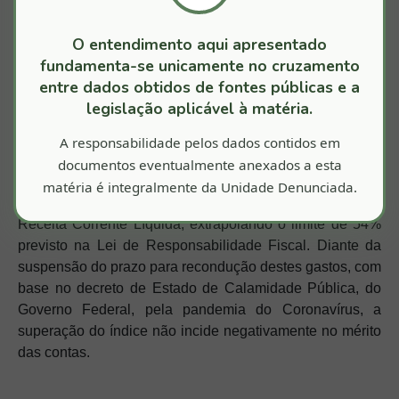
A administração investiu 25,40% dos recursos na
manutenção e desenvolvimento do ensino no município,
O entendimento aqui apresentado
superando o mínimo de 25%. Ainda sobre as obrigações
fundamenta-se unicamente no cruzamento
constitucionais e legais, o ex-prefeito investiu 82,99%
entre dados obtidos de fontes públicas e a
dos recursos do Fundeb no pagamento da remuneração
legislação aplicável à matéria.
dos profissionais do magistério, cumprindo o mínimo de
A responsabilidade pelos dados contidos em
60% e aplicou em ações e serviços de saúde 16,54% dos
recursos específicos, atendendo o mínimo de 15%.
documentos eventualmente anexados a esta
matéria é integralmente da Unidade Denunciada.
Já a despesa total com pessoal representou 55,39% da
Receita Corrente Líquida, extrapolando o limite de 54%
previsto na Lei de Responsabilidade Fiscal. Diante da
suspensão do prazo para recondução destes gastos, com
base no decreto de Estado de Calamidade Pública, do
Governo Federal, pela pandemia do Coronavírus, a
superação do índice não incide negativamente no mérito
das contas.