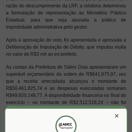
razão do descumprimento da LRF, a relatoria determinou
a formulação de representação ao Ministério Público
Estadual, para que seja apurada a prática de
improbidade administrativa pelo gestor.
Após a aprovação do voto, foi apresentada e aprovada a
Deliberação de Imputação de Débito, que imputou multa
no valor de R$3 mil ao ex-prefeito.
As contas da Prefeitura de Sátiro Dias apresentaram um
superávit orçamentário da ordem de R$641.675,97, vez
que a receita arrecadada alcançou o montante de
R$50.461.825,74 e as despesas executadas somaram
R$49.820.149,77. A disponibilidade financeira no final do
exercício – no montante de R$2.512.518,24 – não foi
suficiente para cobrir as despesas com “restos a pagar”, o
×
que resultou em um saldo negativo de R$6.158.626,53 e
comprometeu o mérito das contas.