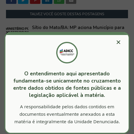
TALVEZ VOCÊ GOSTE DESTAS POSTAGENS
Sítio do Mato/BA: MP aciona Município para
regularização do Portal da Transparência
×
Junho 26, 2024
Sítio do Mato/BA: Contratações de
advogados e pagamentos de honorários
envolvendo recursos públicos referentes
O entendimento aqui apresentado
aos precatórios do Fundef
fundamenta-se unicamente no cruzamento
Maio 24, 2023
entre dados obtidos de fontes públicas e a
Sítio do Mato/BA: Relatório de Apuração nº
legislação aplicável à matéria.
201901121
A responsabilidade pelos dados contidos em
Dezembro 29, 2021
documentos eventualmente anexados a esta
matéria é integralmente da Unidade Denunciada.