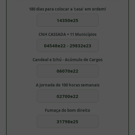
180 dias para colocar a 'casa' em ordem!
14350e25
CNH CASSADA + 11 Municípios
04548e22 - 29832e23
Candeal e Ichú - Acúmulo de Cargos
06070e22
A jornada de 100 horas semanais
02700e22
Fumaça do bom direito
31798e25