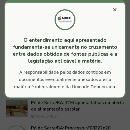
×
O entendimento aqui apresentado
fundamenta-se unicamente no cruzamento
entre dados obtidos de fontes públicas e a
PÉ DE SERRA
legislação aplicável à matéria.
A responsabilidade pelos dados contidos em
documentos eventualmente anexados a esta
matéria é integralmente da Unidade Denunciada.
TALVEZ VOCÊ GOSTE DESTAS POSTAGENS
Pé de Serra/BA: TCM aponta falhas na oferta
de alimentação escolar
Maio 03, 2024
Pé de Serra/BA: Processo nº08222e20