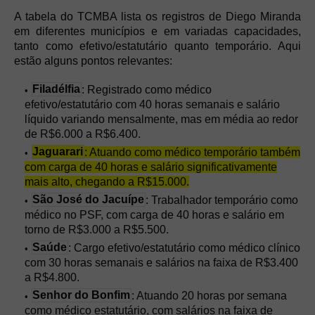
A tabela do TCMBA lista os registros de Diego Miranda
em diferentes municípios e em variadas capacidades,
tanto como efetivo/estatutário quanto temporário. Aqui
estão alguns pontos relevantes:
Filadélfia
: Registrado como médico
efetivo/estatutário com 40 horas semanais e salário
líquido variando mensalmente, mas em média ao redor
de R$6.000 a R$6.400.
Jaguarari
: Atuando como médico temporário também
com carga de 40 horas e salário significativamente
mais alto, chegando a R$15.000.
São José do Jacuípe
: Trabalhador temporário como
médico no PSF, com carga de 40 horas e salário em
torno de R$3.000 a R$5.500.
Saúde
: Cargo efetivo/estatutário como médico clínico
com 30 horas semanais e salários na faixa de R$3.400
a R$4.800.
Senhor do Bonfim
: Atuando 20 horas por semana
como médico estatutário, com salários na faixa de