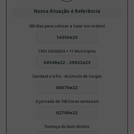
Nossa Atuação é Referência
180 dias para colocar a 'casa' em ordem!
14350e25
CNH CASSADA + 11 Municípios
04548e22 - 29832e23
Candeal e Ichú - Acúmulo de Cargos
06070e22
A jornada de 100 horas semanais
02700e22
Fumaça do bom direito