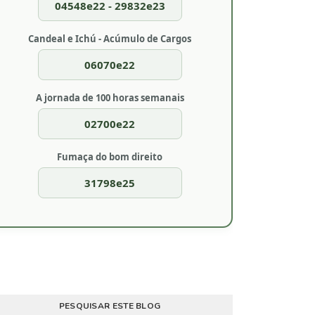
04548e22 - 29832e23
Candeal e Ichú - Acúmulo de Cargos
06070e22
A jornada de 100 horas semanais
02700e22
Fumaça do bom direito
31798e25
PESQUISAR ESTE BLOG