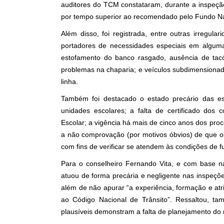
auditores do TCM constataram, durante a inspeção
por tempo superior ao recomendado pelo Fundo N
Além disso, foi registrada, entre outras irregu
portadores de necessidades especiais em alguma
estofamento do banco rasgado, ausência de tacó
problemas na chaparia; e veículos subdimensiona
linha.
Também foi destacado o estado precário das es
unidades escolares; a falta de certificado dos 
Escolar; a vigência há mais de cinco anos dos proce
a não comprovação (por motivos óbvios) de que o
com fins de verificar se atendem às condições de f
Para o conselheiro Fernando Vita, e com base na
atuou de forma precária e negligente nas inspeções
além de não apurar “a experiência, formação e at
ao Código Nacional de Trânsito”. Ressaltou, tam
plausíveis demonstram a falta de planejamento do m