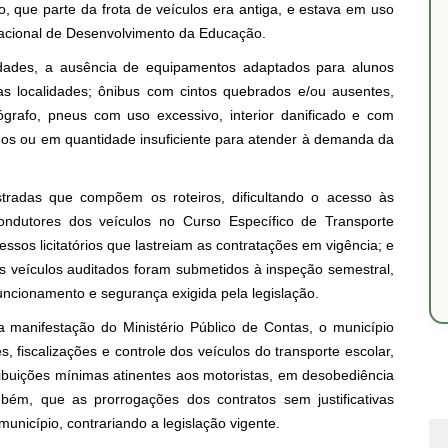
, que parte da frota de veículos era antiga, e estava em uso
acional de Desenvolvimento da Educação.
laridades, a ausência de equipamentos adaptados para alunos
s localidades; ônibus com cintos quebrados e/ou ausentes,
grafo, pneus com uso excessivo, interior danificado e com
dos ou em quantidade insuficiente para atender à demanda da
tradas que compõem os roteiros, dificultando o acesso às
condutores dos veículos no Curso Específico de Transporte
ssos licitatórios que lastreiam as contratações em vigência; e
s veículos auditados foram submetidos à inspeção semestral,
uncionamento e segurança exigida pela legislação.
 manifestação do Ministério Público de Contas, o município
, fiscalizações e controle dos veículos do transporte escolar,
ribuições mínimas atinentes aos motoristas, em desobediência
bém, que as prorrogações dos contratos sem justificativas
unicípio, contrariando a legislação vigente.