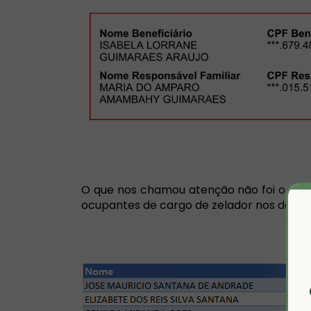
O que nos chamou atenção não foi o carg
ocupantes de cargo de zelador nos depar