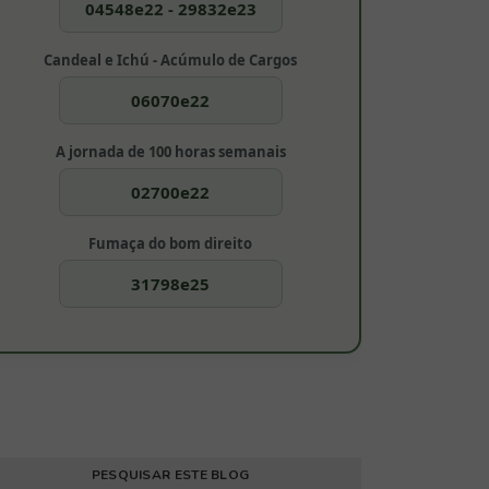
04548e22 - 29832e23
Candeal e Ichú - Acúmulo de Cargos
06070e22
A jornada de 100 horas semanais
02700e22
Fumaça do bom direito
31798e25
PESQUISAR ESTE BLOG