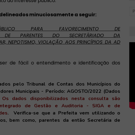
nto
d
o
interesse
público.
 delineados minuciosamente a seguir:
ÚBLICO
PARA
FAVORECIMENTO
DE
DE
PARENTES
DO
SECRETÂRIADO DA
AR,
NEPOTISMO,
VIOLAÇÃO
AOS
PRINCÍPIOS
DA
AD
 ser de fácil o entendimento e identificação dos
zados pelo Tribunal de Contas dos
Municípios
do
idores Municipais - Período: AGOSTO/2022
(Dados
,
Os dados disponibilizados nesta consulta são
 Integrado de Gestão e Auditoria - SIGA e de
des
.
V
erifica-se
que
a Prefeita
vem
utilizando o
ados, bem como,
parentes
da então Secretária de