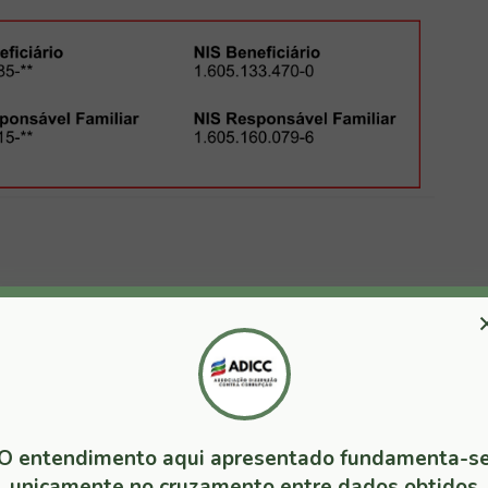
o e salário da nomeada, mas ao analisar todos os
amos com vários absurdos, vejamos:
O entendimento aqui apresentado fundamenta-s
unicamente no cruzamento entre dados obtidos