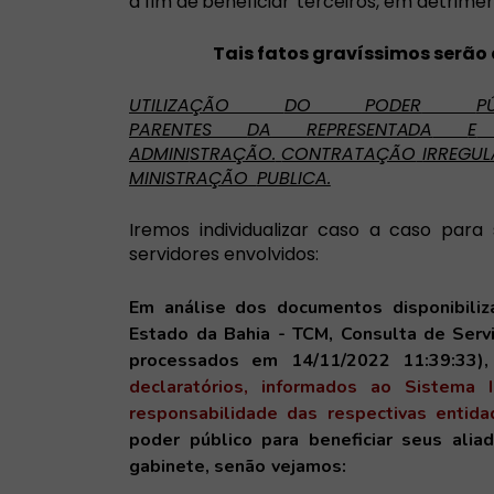
a
fim
de
beneficiar
terceiros,
em
detrime
Tais fatos gravíssimos serão
UTILIZAÇÃO
DO PODER
P
PARENTES
DA
REPRESENTADA
E
ADMINI
STRAÇÃO.
CONTRATAÇÃO
IRREGUL
MINISTRAÇÃO
PUBLICA.
Iremos individualizar caso a caso para
servidores envolvidos:
Em análise dos documentos
disponibili
Estado da Bahia - TCM,
Consulta de Serv
processados em 14/11/2022 11:39:33)
declaratórios, informados ao Sistema
responsabilidade das respectivas entida
poder público para beneficiar seus ali
gabinete,
senão
vejamos: