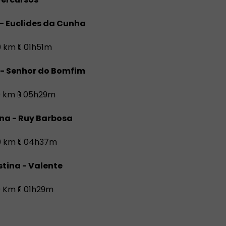
- Euclides da Cunha
0 km
🚦
01h51m
 - Senhor do Bomfim
0
km
🚦
05h29m
na - Ruy Barbosa
0 km
🚦
04h37m
tina - Valente
0 Km
🚦
01h29m