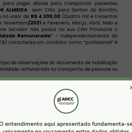
 para pagar diárias para transportar pacientes
DE ALMEIDA
sem CNH, para Senhor do Bomfim,
e no valor de
R$ 4.300,00
(Quatro mil e trezentos
 e Novembro
/2021
e Fevereiro, Março, Abril, Maio e
ste Servidor não possuí na sua CNH Provisória o
ividade Remunerada
” – independentemente da
TB) caracteriza um condutor como “profissional” é
campo de observações do documento de habilitação
 atividade remunerada no transporte de pessoas ou
O entendimento aqui apresentado fundamenta-s
unicamente no cruzamento entre dados obtidos