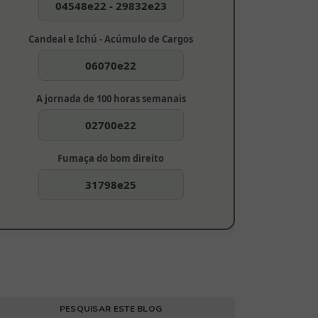
04548e22 - 29832e23
Candeal e Ichú - Acúmulo de Cargos
06070e22
A jornada de 100 horas semanais
02700e22
Fumaça do bom direito
31798e25
PESQUISAR ESTE BLOG