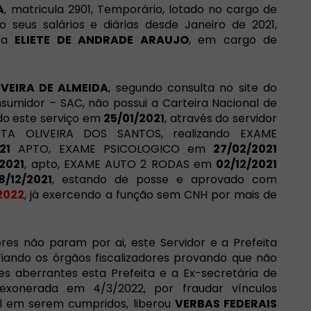
A
, matricula
2901, Temporário, lotado no cargo de
seus salários e diárias desde Janeiro de 2021,
ita
ELIETE DE ANDRADE ARAUJO
, em cargo de
IVEIRA DE ALMEIDA
, segundo consulta no site do
sumidor – SAC, não possui a Carteira Nacional de
ado este serviço em
25/01/2021
, através do servidor
TA OLIVEIRA DOS SANTOS, realizando EXAME
21
APTO, EXAME PSICOLOGICO em
27/02/2021
2021
, apto, EXAME AUTO 2 RODAS em
02/12/2021
8/12/2021
, estando de posse e aprovado com
2022
, já exercendo a função sem CNH por mais de
ores não param por ai, este Servidor e a Prefeita
fiando os órgãos fiscalizadores provando que não
 aberrantes esta Prefeita e a Ex-secretária de
 exonerada em 4/3/2022, por fraudar vínculos
el em serem cumpridos, liberou
VERBAS FEDERAIS