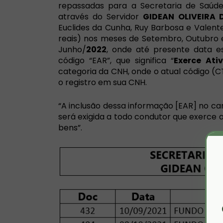
repassadas para a Secretaria de Saúde
através do Servidor
GIDEAN OLIVEIRA 
Euclides da Cunha, Ruy Barbosa e Valent
reais) nos meses de Setembro, Outubro
Junho/
2022
, onde até presente data e
código “EAR”, que significa “
Exerce At
categoria da CNH, onde o atual código (C
o registro em sua CNH.
“A inclusão dessa informação [EAR] no 
será exigida a todo condutor que exerce
bens”.