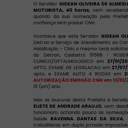
O Servidor
GIDEAN OLIVEIRA DE ALMEID
MOTORISTA, 40 horas,
vem recebendo 
quando da sua nomeação pela Prefe
confiança sem possuir CNH.
Acontece que este Servidor
GIDEAN OL
Detran e Serviço de Atendimento ao Con
Habilitação – CNH, o mesmo teria solicit
do Detran, Cadastro 51568 - ROBER
CLINICO/OFTALMOLOGICO em
27/01/20
APTO, EXAME DE LEGISLACAO em
27/07/
apto, e EXAME AUTO 4 RODAS em
2
AUTORIZAÇÃO EMISSÃO CNH em 13/01/
01 (um) ano.
Mas as loucuras desta Prefeita e Servid
ELIETE DE ANDRADE ARAUJO
, vem desa
funcionam, achando pouco as nomeações
Saúde
RAVENNA DANTAS DA SILVA
,
trabalhistas em dupla jornada impossív