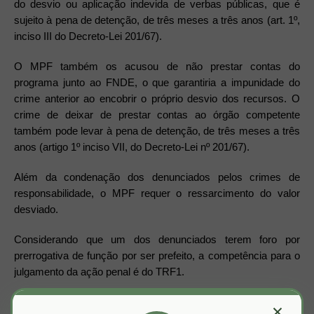
do desvio ou aplicação indevida de verbas públicas, que é
sujeito à pena de detenção, de três meses a três anos (art. 1º,
inciso III do Decreto-Lei 201/67).
O MPF também os acusou de não prestar contas do
programa junto ao FNDE, o que garantiria a impunidade do
crime anterior ao encobrir o próprio desvio dos recursos. O
crime de deixar de prestar contas ao órgão competente
também pode levar à pena de detenção, de três meses a três
anos (artigo 1º inciso VII, do Decreto-Lei nº 201/67).
Além da condenação dos denunciados pelos crimes de
responsabilidade, o MPF requer o ressarcimento do valor
desviado.
Considerando que um dos denunciados terem foro por
prerrogativa de função por ser prefeito, a competência para o
julgamento da ação penal é do TRF1.
Acesse a denúncia do MPF.
×