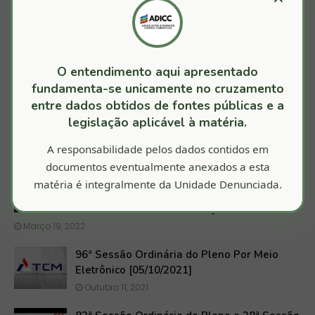
Processo nº 1003895-83.2020.4.01.0000
O entendimento aqui apresentado
NOVA ITARANA
fundamenta-se unicamente no cruzamento
entre dados obtidos de fontes públicas e a
legislação aplicável à matéria.
TALVEZ VOCÊ GOSTE DESTAS POSTAGENS
A responsabilidade pelos dados contidos em
documentos eventualmente anexados a esta
TRF1 aceita denúncia do MPF contra prefeito
matéria é integralmente da Unidade Denunciada.
e ex-prefeito de Nova Itarana (BA) por
desvio de verbas da educação
Março 19, 2022
96ª Sessão Ordinária do Pleno Por Meio
Eletrônico [05/10/2021]
Outubro 11, 2021