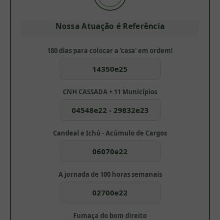
Nossa Atuação é Referência
180 dias para colocar a 'casa' em ordem!
14350e25
CNH CASSADA + 11 Municípios
04548e22 - 29832e23
Candeal e Ichú - Acúmulo de Cargos
06070e22
A jornada de 100 horas semanais
02700e22
Fumaça do bom direito