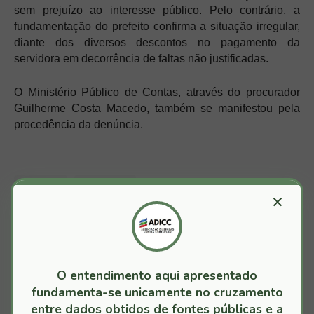
sem prejuízo ao interesse público. Pelo contrário, a
fundamentação do prefeito confirma a situação irregular,
diante dos diversos descontos no pagamento da
servidora em decorrência de faltas não justificadas.
O Ministério Público de Contas, através do procurador
Guilherme Costa Macedo, também se manifestou pela
procedência da denúncia.
AUTORAL
CASA NOVA
×
TALVEZ VOCÊ GOSTE DESTAS POSTAGENS
O entendimento aqui apresentado
fundamenta-se unicamente no cruzamento
Nordestina/BA: Crime de Improbidade
Administrativa
entre dados obtidos de fontes públicas e a