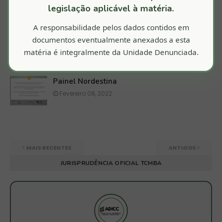
legislação aplicável à matéria.
Fevereiro 27, 2022
A responsabilidade pelos dados contidos em
Processo nº 19620e21 - Contra o Prefeito do
Município de Casa Nova WILKER OLIVEIRA
documentos eventualmente anexados a esta
TORRES
matéria é integralmente da Unidade Denunciada.
Fevereiro 22, 2022
Painel Nordestina
Fevereiro 08, 2022
MAIS RECENTES
ANTIGOS
JURISPRUDÊNCIA OFICIAL TCMBA