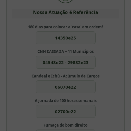
Nossa Atuação é Referência
180 dias para colocar a 'casa' em ordem!
14350e25
CNH CASSADA + 11 Municípios
04548e22 - 29832e23
Candeal e Ichú - Acúmulo de Cargos
06070e22
A jornada de 100 horas semanais
02700e22
Fumaça do bom direito