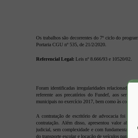
Os trabalhos são decorrentes do 7º ciclo do progra
Portaria CGU nº 535, de 21/2/2020.
Referencial Legal:
Leis nº 8.666/93 e 10520/02.
Foram identificadas irregularidades relacionadas à 
referente aos precatórios do Fundef, aos serviços
municipais no exercício 2017, bem como às contrata
A contratação de escritório de advocacia foi irreg
contratação. Além disso, apresentou valor abus
judicial, sem complexidade e com fundamentação jur
do transporte escolar e locação de veículos para o e