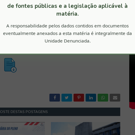
de fontes públicas e a legislação aplicável à
s editais com limitação à competitividade nos certames.
matéria.
os, constatou-se a utilização indevida do Pregão Presencial em
A responsabilidade pelos dados contidos em documentos
2019 e n.º 087/2019. Além disso, as pesquisas de preços nos
o inadequado. Constatou-se superestimativa de R$ 2.018.165,00
eventualmente anexados a esta matéria é integralmente da
 que acabou permitindo contratações com sobrepreço de R$
Unidade Denunciada.
$ 513.298,21.
GOSTE DESTAS POSTAGENS