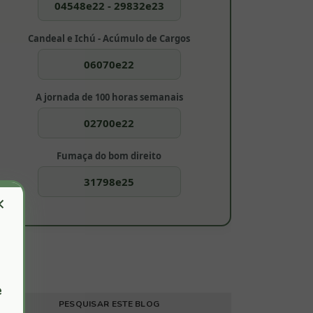
04548e22 - 29832e23
Candeal e Ichú - Acúmulo de Cargos
06070e22
A jornada de 100 horas semanais
02700e22
Fumaça do bom direito
31798e25
×
e
PESQUISAR ESTE BLOG