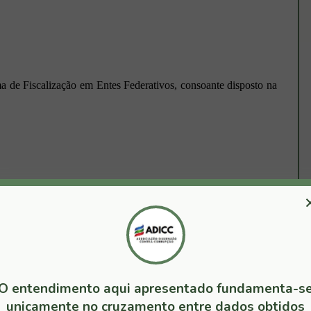
ma de Fiscalização em Entes Federativos, consoante disposto na
contratação de escritório de advocacia para patrocínio de ação
 de transporte escolar e locação de veículos para secretarias
ções para aquisição de medicamentos entre 2017 e 2019.
ular, haja vista a inexistência do devido e prévio processo de
ivo de aproximadamente R$ 13 milhões para uma única ação
O entendimento aqui apresentado fundamenta-s
ídica reproduzida de outra ação judicial. Sobre a contratação
unicamente no cruzamento entre dados obtidos
xercício 2017 realizados, respectivamente, pelos PP nº 005/2017