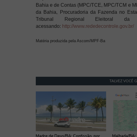
Bahia e de Contas (MPC/TCE, MPC/TCM e MPC/
da Bahia, Procuradoria da Fazenda no Est
Tribunal Regional Eleitoral
acessando:
http://www.rededecontrole.gov.br/
Matéria produzida pela Ascom/MPF-Ba
TALVEZ VOCÊ 
Madre de Deus/BA: Confissão, por
Malhada/BA: