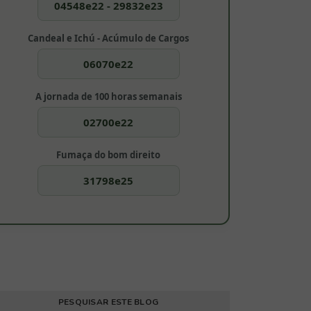
04548e22 - 29832e23
Candeal e Ichú - Acúmulo de Cargos
06070e22
A jornada de 100 horas semanais
02700e22
Fumaça do bom direito
31798e25
PESQUISAR ESTE BLOG