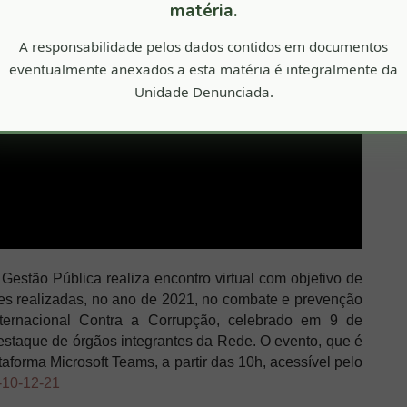
matéria.
A responsabilidade pelos dados contidos em documentos
eventualmente anexados a esta matéria é integralmente da
Unidade Denunciada.
 Gestão Pública realiza encontro virtual com objetivo de
ões realizadas, no ano de 2021, no combate e prevenção
nternacional Contra a Corrupção, celebrado em 9 de
estaque de órgãos integrantes da Rede. O evento, que é
taforma Microsoft Teams, a partir das 10h, acessível pelo
o-10-12-21