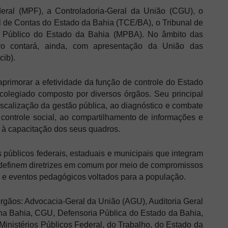
ederal (MPF), a Controladoria-Geral da União (CGU), o
l de Contas do Estado da Bahia (TCE/BA), o Tribunal de
o Público do Estado da Bahia (MPBA). No âmbito das
ro contará, ainda, com apresentação da União das
cib).
primorar a efetividade da função de controle do Estado
colegiado composto por diversos órgãos. Seu principal
iscalização da gestão pública, ao diagnóstico e combate
o controle social, ao compartilhamento de informações e
 à capacitação dos seus quadros.
s públicos federais, estaduais e municipais que integram
e definem diretrizes em comum por meio de compromissos
o e eventos pedagógicos voltados para a população.
rgãos: Advocacia-Geral da União (AGU), Auditoria Geral
na Bahia, CGU, Defensoria Pública do Estado da Bahia,
inistérios Públicos Federal, do Trabalho, do Estado da