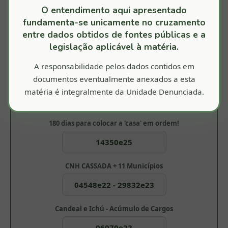
MAIS RECENTES
ANTIGOS
O entendimento aqui apresentado
JURISPRUDÊNCIA OFICIAL TCMBA
fundamenta-se unicamente no cruzamento
entre dados obtidos de fontes públicas e a
legislação aplicável à matéria.
A responsabilidade pelos dados contidos em
documentos eventualmente anexados a esta
matéria é integralmente da Unidade Denunciada.
Nossa Atuação é Referência
180 dias para colocar a 'casa' em ordem!
14350e25
CNH CASSADA + 11 Municípios
04548e22 - 29832e23
Candeal e Ichú - Acúmulo de Cargos
06070e22