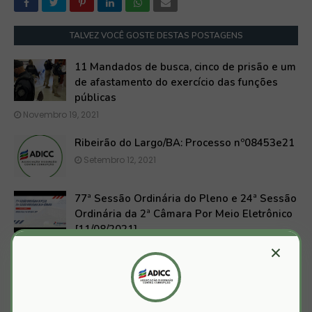
TALVEZ VOCÊ GOSTE DESTAS POSTAGENS
11 Mandados de busca, cinco de prisão e um
de afastamento do exercício das funções
públicas
Novembro 19, 2021
Ribeirão do Largo/BA: Processo nº08453e21
Setembro 12, 2021
77ª Sessão Ordinária do Pleno e 24ª Sessão
Ordinária da 2ª Câmara Por Meio Eletrônico
[11/08/2021]
×
Agosto 12, 2021