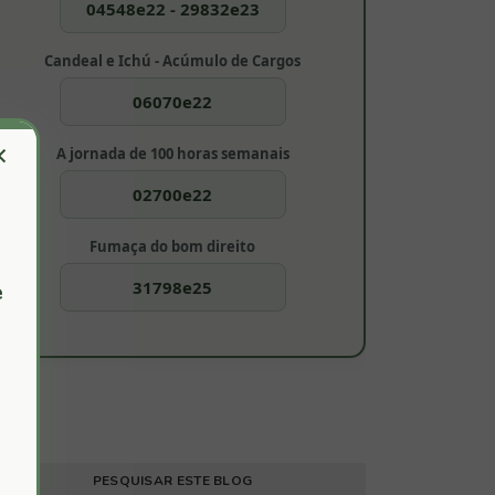
04548e22 - 29832e23
Candeal e Ichú - Acúmulo de Cargos
06070e22
×
A jornada de 100 horas semanais
02700e22
Fumaça do bom direito
31798e25
e
PESQUISAR ESTE BLOG