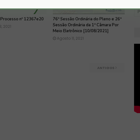
 Processo nº 12367e20
76ª Sessão Ordinária do Pleno e 26ª
Sessão Ordinária da 1ª Câmara Por
, 2021
Meio Eletrônico [10/08/2021]
Agosto 11, 2021
ANTIGOS