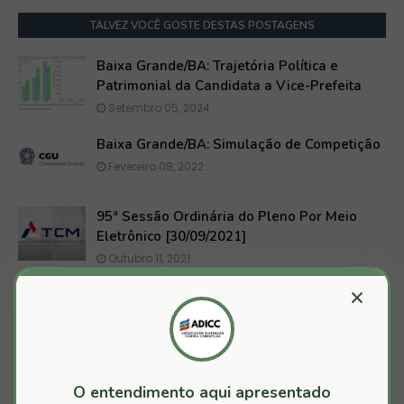
TALVEZ VOCÊ GOSTE DESTAS POSTAGENS
Baixa Grande/BA: Trajetória Política e
Patrimonial da Candidata a Vice-Prefeita
Setembro 05, 2024
Baixa Grande/BA: Simulação de Competição
Fevereiro 08, 2022
95ª Sessão Ordinária do Pleno Por Meio
Eletrônico [30/09/2021]
Outubro 11, 2021
×
MAIS RECENTES
ANTIGOS
JURISPRUDÊNCIA OFICIAL TCMBA
O entendimento aqui apresentado