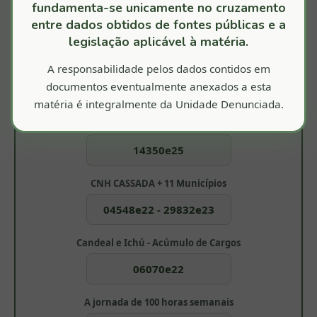
fundamenta-se unicamente no cruzamento
entre dados obtidos de fontes públicas e a
legislação aplicável à matéria.
A responsabilidade pelos dados contidos em
documentos eventualmente anexados a esta
Nossa Atuação é Referência
matéria é integralmente da Unidade Denunciada.
180 dias para colocar a 'casa' em ordem!
14350e25
CNH CASSADA + 11 Municípios
04548e22 - 29832e23
Candeal e Ichú - Acúmulo de Cargos
06070e22
A jornada de 100 horas semanais