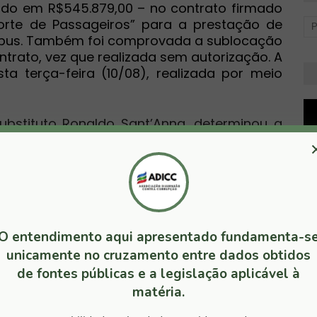
do em R$545.879,00 – no contrato firmado
rte de Passageiros” para a prestação de
nibus. Também foi comprovada a sublocação
ontrato, vez que realizada sem autorização. A
a terça-feira (10/08), realizada por meio
substituto Ronaldo Sant’Anna, determinou a
nistério Público Estadual, para que seja
mprobidade administrativa. Também foi
aos cofres municipais da quantia de
s do gestor, referente ao superfaturamento
o. O gestor ainda foi multado em R$7 mil
as durante a análise dessas contas.
O entendimento aqui apresentado fundamenta-s
unicamente no cruzamento entre dados obtidos
ção, procedida pelos auditores do TCM, os
ans Transporte de Passageiros” extrapolam
de fontes públicas e a legislação aplicável à
es de objeto de especificação semelhante,
matéria.
ianos. A pesquisa de preço, vale ressaltar,