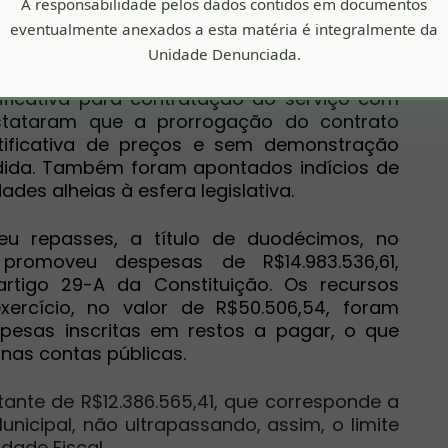
tratados por outros municípios da região
A responsabilidade pelos dados contidos em documentos
rmou a inadequação dos preços contratados
eventualmente anexados a esta matéria é integralmente da
Unidade Denunciada.
tificativa para contratação do serviço com
stataram que a prorrogação do contrato
tificativa de preços e sem demonstração
ida. Também foram apontados indícios de
ades alheias à esfera legislativa.
u repasses, a título de duodécimos, no
promoveu despesas de R$14.983.536,61,
artigo 29-A da Constituição. Os recursos
ercício, no valor de R$50.506,54, foram
pesas inscritas em restos a pagar, o que
 nas contas públicas.
nte de R$12.386.565,41, que corresponde a
unicipal, não ultrapassando, assim, o limite
dade Fiscal.