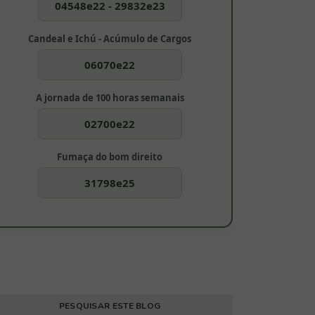
04548e22 - 29832e23
Candeal e Ichú - Acúmulo de Cargos
06070e22
A jornada de 100 horas semanais
02700e22
Fumaça do bom direito
31798e25
PESQUISAR ESTE BLOG