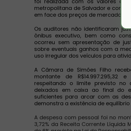
foi realizada com os valores con
metropolitana de Salvador e confi
em face dos preços de mercado.
Os auditores não identificaram jus
ônibus executivo, bem como con
ocorreu sem apresentação de jus
sobre eventuais ganhos com a med
uso irregular dos veículos para ativid
A Câmara de Simões Filho recebe
montante de R$14.997.295,32 e 
respeitando o limite previsto no 
deixados em caixa ao final do ex
suficientes para arcar com as des
demonstra a existência de equilíbrio
A despesa com pessoal foi no monta
3,72% da Receita Corrente Líquida M
de 6% previsto na Lei de Responsabili