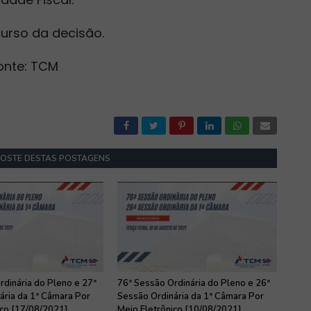
urso da decisão.
onte: TCM
GOSTE DESTAS POSTAGENS
rdinária do Pleno e 27ª
76ª Sessão Ordinária do Pleno e 26ª
ária da 1ª Câmara Por
Sessão Ordinária da 1ª Câmara Por
ico [17/08/2021]
Meio Eletrônico [10/08/2021]