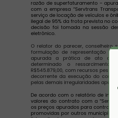
razão de superfaturamento – apura
com a empresa “Servtrans Transpo
serviço de locação de veículos e ô
ilegal de 95% da frota prevista no c
decisão foi tomada na sessão dest
eletrônico.
O relator do parecer, conselheiro 
formulação de representação ao Mi
apurada a prática de ato de i
determinado o ressarcimento 
R$545.879,00, com recursos pessoai
decorrente da execução do contrat
pelas demais irregularidades apurad
De acordo com o relatório de inspe
valores do contrato com a “Servtr
os preços apurados para contrataçõ
promovidas por outros municípios ba