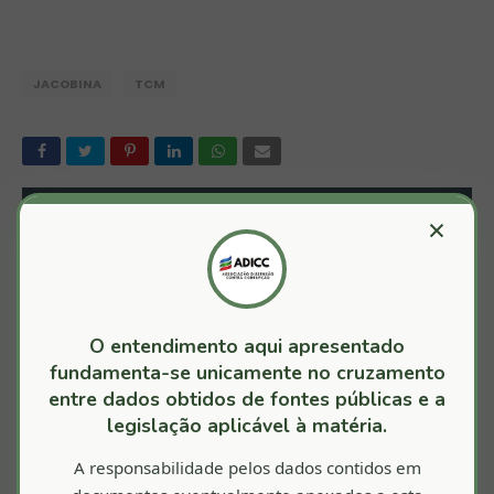
JACOBINA
TCM
TALVEZ VOCÊ GOSTE DESTAS POSTAGENS
×
Jacobina/BA: ABASTECIMENTO DE
VEÍCULOS COM REGISTRO DE FURTO E DE
CARROS INEXISTENTES LEVA O TCM A
JULGAR A DENÚNCIA PROCEDENTE
O entendimento aqui apresentado
Julho 23, 2026
fundamenta-se unicamente no cruzamento
entre dados obtidos de fontes públicas e a
Jacobina/BA: TCM considera irregular
recursos repassados pela Prefeitura
legislação aplicável à matéria.
Dezembro 15, 2024
A responsabilidade pelos dados contidos em
Jacobina/BA: Ex-prefeito terá que devolver