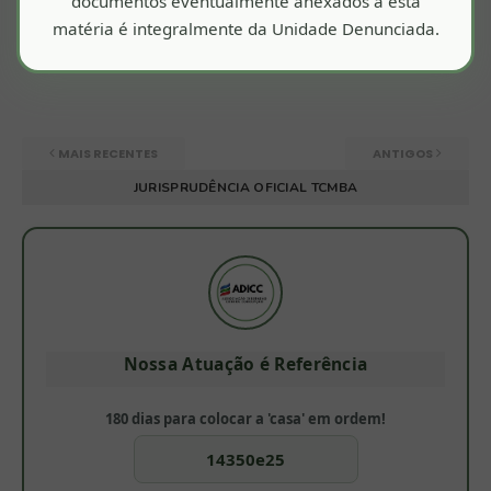
documentos eventualmente anexados a esta
R$ 3,6 milhões aos cofres públicos
matéria é integralmente da Unidade Denunciada.
Julho 16, 2024
MAIS RECENTES
ANTIGOS
JURISPRUDÊNCIA OFICIAL TCMBA
Nossa Atuação é Referência
180 dias para colocar a 'casa' em ordem!
14350e25