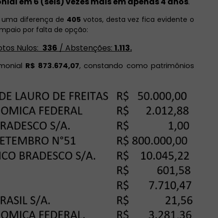
nial em 6 (seis) vezes mais em apenas 4 anos
.
 uma diferença de
405
votos, desta vez fica evidente o
ampaio por falta de opção:
tos Nulos:
336
/ Abstenções:
1.113.
imonial
R$ 873.674,07
, constando como patrimônios