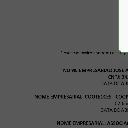
VEÍ
R
IMÓ
R
E mesmo assim sonegou as seguin