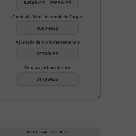
04548e22 - 29832e23
Candeal e Ichú - Acúmulo de Cargos
06070e22
A jornada de 100 horas semanais
02700e22
Fumaça do bom direito
31798e25
PESQUISAR ESTE BLOG