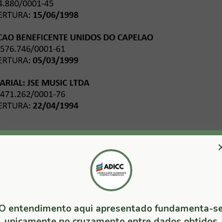
ador pela cidade de Lauro de Freitas pelo Partido da
o de R$ 165.000,00 (Cento e sessenta e cinco mil reais)
guintes bens:
LO PAJERO SPOR
$ 120.000,00