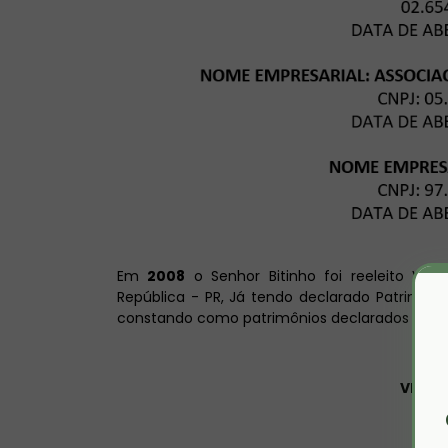
Em
2008
o Senhor Bitinho foi reeleito Vere
República - PR, Já tendo declarado Patrimôni
constando como patrimônios declarados os se
VEÍCU
R