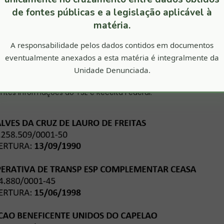
CULO FORD KA
$ 15.000,00
VEL TIPO CASA
$ 30.000,00
tes informações ao TSE e Receita Federal: