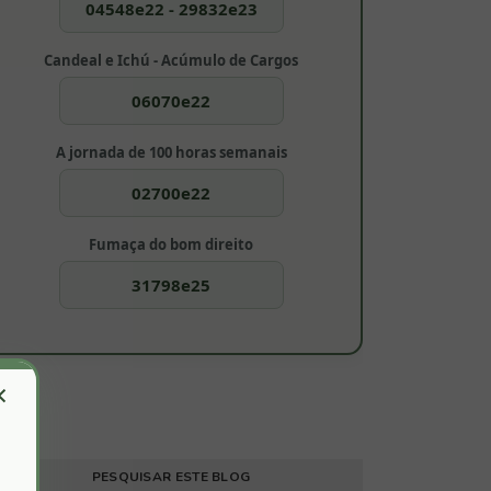
04548e22 - 29832e23
Candeal e Ichú - Acúmulo de Cargos
06070e22
A jornada de 100 horas semanais
02700e22
Fumaça do bom direito
31798e25
×
PESQUISAR ESTE BLOG