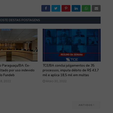
GOSTE DESTAS POSTAGENS
o Paraguaçu/BA: Ex-
TCE/BA conclui julgamentos de 35
ltado por uso indevido
processos, imputa débito de R$ 43,7
do Fundeb
mil e aplica 18,5 mil em multas
8, 2022
Maio 30, 2022
ANTIGOS