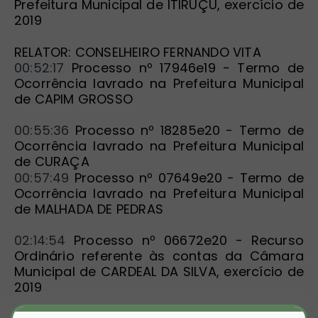
Prefeitura Municipal de ITIRUÇU, exercício de 
2019
RELATOR: CONSELHEIRO FERNANDO VITA
00:52:17
 Processo nº 17946e19 - Termo de 
Ocorrência lavrado na Prefeitura Municipal 
de CAPIM GROSSO
00:55:36
 Processo nº 18285e20 - Termo de 
Ocorrência lavrado na Prefeitura Municipal 
de CURAÇA
00:57:49
 Processo nº 07649e20 - Termo de 
Ocorrência lavrado na Prefeitura Municipal 
de MALHADA DE PEDRAS
02:14:54
 Processo nº 06672e20 - Recurso 
Ordinário referente às contas da Câmara 
Municipal de CARDEAL DA SILVA, exercício de 
2019