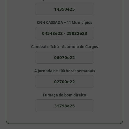
14350e25
CNH CASSADA + 11 Municípios
04548e22 - 29832e23
Candeal e Ichú - Acúmulo de Cargos
06070e22
A jornada de 100 horas semanais
02700e22
Fumaça do bom direito
31798e25