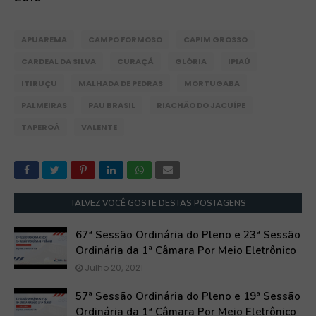
APUAREMA
CAMPO FORMOSO
CAPIM GROSSO
CARDEAL DA SILVA
CURAÇÁ
GLÓRIA
IPIAÚ
ITIRUÇU
MALHADA DE PEDRAS
MORTUGABA
PALMEIRAS
PAU BRASIL
RIACHÃO DO JACUÍPE
TAPEROÁ
VALENTE
TALVEZ VOCÊ GOSTE DESTAS POSTAGENS
67ª Sessão Ordinária do Pleno e 23ª Sessão
Ordinária da 1ª Câmara Por Meio Eletrônico
Julho 20, 2021
57ª Sessão Ordinária do Pleno e 19ª Sessão
Ordinária da 1ª Câmara Por Meio Eletrônico