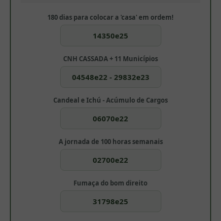
180 dias para colocar a 'casa' em ordem!
14350e25
CNH CASSADA + 11 Municípios
04548e22 - 29832e23
Candeal e Ichú - Acúmulo de Cargos
06070e22
A jornada de 100 horas semanais
02700e22
Fumaça do bom direito
31798e25