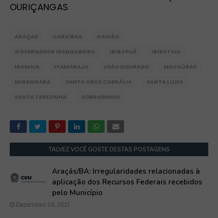
OURIÇANGAS
ARAÇAS
CARAÍBAS
GAVIÃO
GOVERNADOR MANGABEIRA
IBIRAPUÃ
IBIRATAIA
IRAMAIA
ITAMARAJU
JOÃO DOURADO
MACAÚBAS
MIRANGABA
SANTA CRUZ CABRÁLIA
SANTA LUZIA
SANTA TEREZINHA
SOBRADINHO
TALVEZ VOCÊ GOSTE DESTAS POSTAGENS
Araçás/BA: Irregularidades relacionadas à
aplicação dos Recursos Federais recebidos
pelo Município
Dezembro 29, 2021