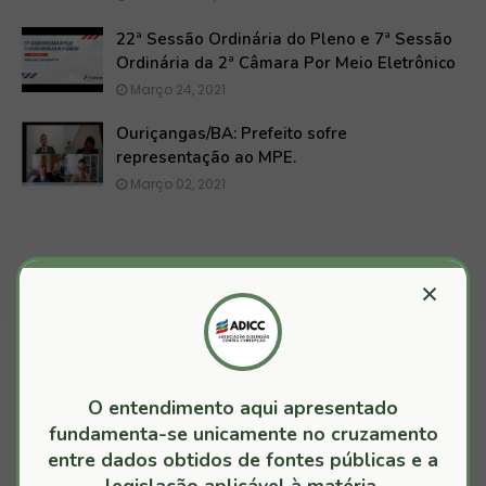
22ª Sessão Ordinária do Pleno e 7ª Sessão
Ordinária da 2ª Câmara Por Meio Eletrônico
Março 24, 2021
Ouriçangas/BA: Prefeito sofre
representação ao MPE.
Março 02, 2021
×
MAIS RECENTES
ANTIGOS
JURISPRUDÊNCIA OFICIAL TCMBA
O entendimento aqui apresentado
fundamenta-se unicamente no cruzamento
entre dados obtidos de fontes públicas e a
legislação aplicável à matéria.