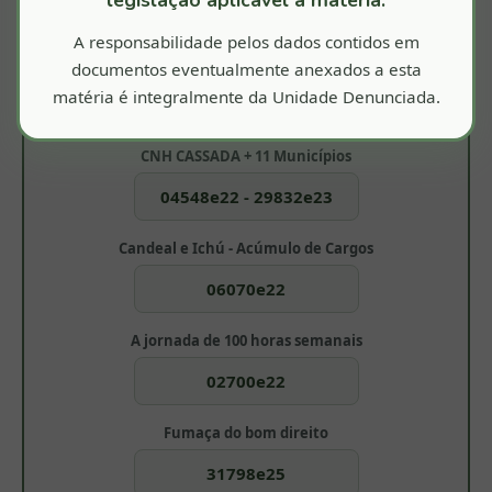
Nossa Atuação é Referência
A responsabilidade pelos dados contidos em
180 dias para colocar a 'casa' em ordem!
documentos eventualmente anexados a esta
matéria é integralmente da Unidade Denunciada.
14350e25
CNH CASSADA + 11 Municípios
04548e22 - 29832e23
Candeal e Ichú - Acúmulo de Cargos
06070e22
A jornada de 100 horas semanais
02700e22
Fumaça do bom direito
31798e25