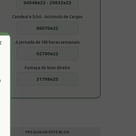
04548e22 - 29832e23
Candeal e Ichú - Acúmulo de Cargos
06070e22
×
A jornada de 100 horas semanais
02700e22
Fumaça do bom direito
31798e25
e
PESQUISAR ESTE BLOG