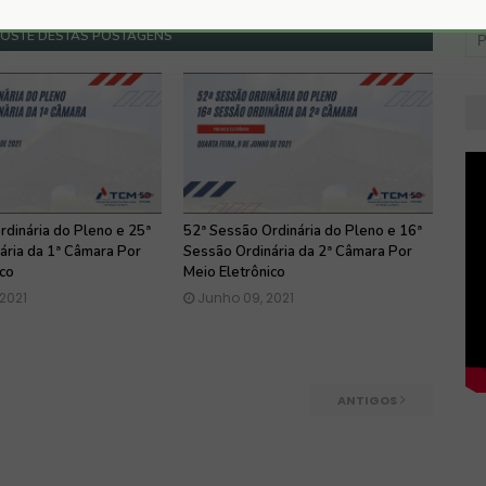
GOSTE DESTAS POSTAGENS
rdinária do Pleno e 25ª
52ª Sessão Ordinária do Pleno e 16ª
ária da 1ª Câmara Por
Sessão Ordinária da 2ª Câmara Por
ico
Meio Eletrônico
 2021
Junho 09, 2021
ANTIGOS