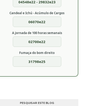
04548e22 - 29832e23
Candeal e Ichú - Acúmulo de Cargos
06070e22
A jornada de 100 horas semanais
02700e22
Fumaça do bom direito
31798e25
PESQUISAR ESTE BLOG