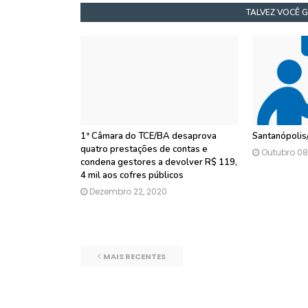
TALVEZ VOCÊ 
1ª Câmara do TCE/BA desaprova
Santanópolis/
quatro prestações de contas e
Outubro 08
condena gestores a devolver R$ 119,
4 mil aos cofres públicos
Dezembro 22, 2020
MAIS RECENTES