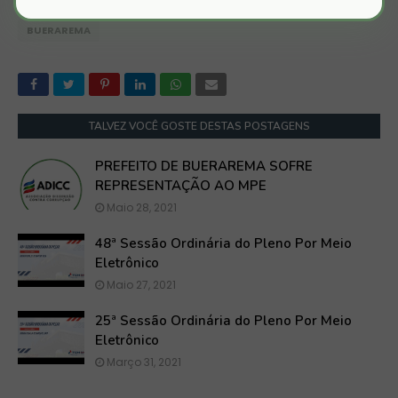
BUERAREMA
TALVEZ VOCÊ GOSTE DESTAS POSTAGENS
PREFEITO DE BUERAREMA SOFRE
REPRESENTAÇÃO AO MPE
Maio 28, 2021
48ª Sessão Ordinária do Pleno Por Meio
Eletrônico
Maio 27, 2021
25ª Sessão Ordinária do Pleno Por Meio
Eletrônico
Março 31, 2021