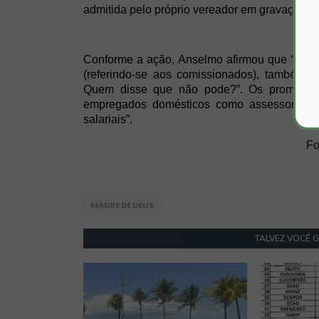
admitida pelo próprio vereador em gravação e
Conforme a ação, Anselmo afirmou que “aond
(referindo-se aos comissionados), também 
Quem disse que não pode?”. Os promotor
empregados domésticos como assessores d
salariais”.
Fo
MADRE DE DEUS
TALVEZ VOCÊ 