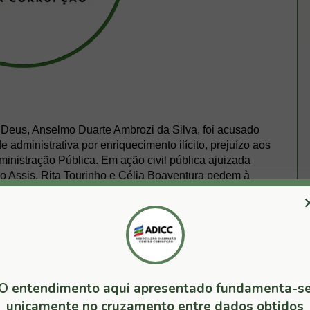
Deus, Anselmo Duarte Ambrozi da Silva, foi acusado
 administrativa por enriquecimento ilícito, prejuízo aos
dministração Pública. Em ação civil pública ajuizada
no Assis, Rita Tourinho e Célia Boaventura pedem à
s funcionários fantasmas em cargos comissionados de
ade trabalhavam como empregados domésticos em sua
ilizados indevidamente, sem correções monetárias, é de
O entendimento aqui apresentado fundamenta-s
ondente ao pagamento dos proventos dos cargos
unicamente no cruzamento entre dados obtidos
. Os promotores destacaram que a irregularidade foi