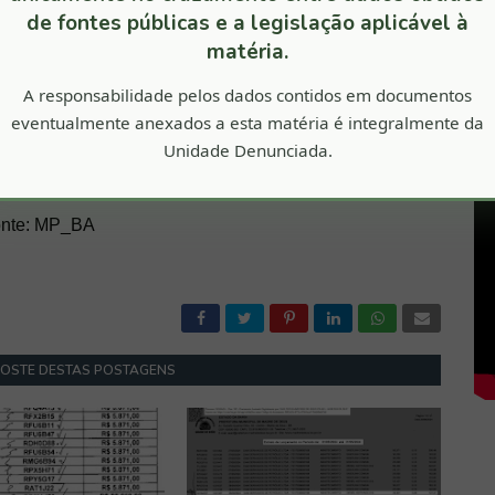
m vídeo.
de fontes públicas e a legislação aplicável à
matéria.
e é que está que esta pessoa, que está na minha casa
A responsabilidade pelos dados contidos em documentos
não possa fazer o trabalho doméstico da minha casa?
eventualmente anexados a esta matéria é integralmente da
es afirmaram na ação que o vereador “nomeou seus
Unidade Denunciada.
e seu gabinete de modo a não arcar com as custas
nte: MP_BA
GOSTE DESTAS POSTAGENS