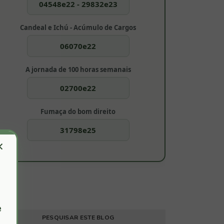
04548e22 - 29832e23
Candeal e Ichú - Acúmulo de Cargos
06070e22
A jornada de 100 horas semanais
02700e22
Fumaça do bom direito
31798e25
×
e
PESQUISAR ESTE BLOG