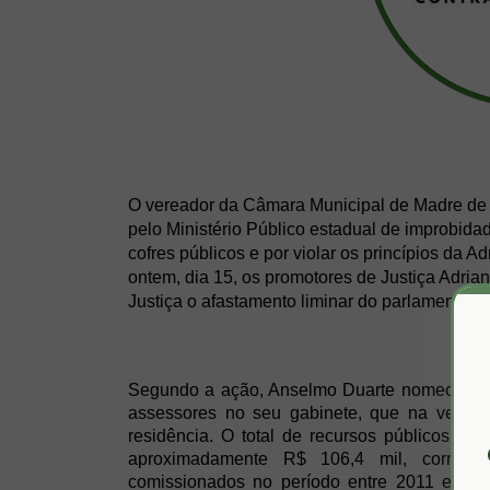
O vereador da Câmara Municipal de Madre de 
pelo Ministério Público estadual de improbidade
cofres públicos e por violar os princípios da A
ontem, dia 15, os promotores de Justiça Adria
Justiça o afastamento liminar do parlamentar.
Segundo a ação, Anselmo Duarte nomeou doi
assessores no seu gabinete, que na verd
residência. O total de recursos públicos ut
aproximadamente R$ 106,4 mil, corresp
comissionados no período entre 2011 e 2018